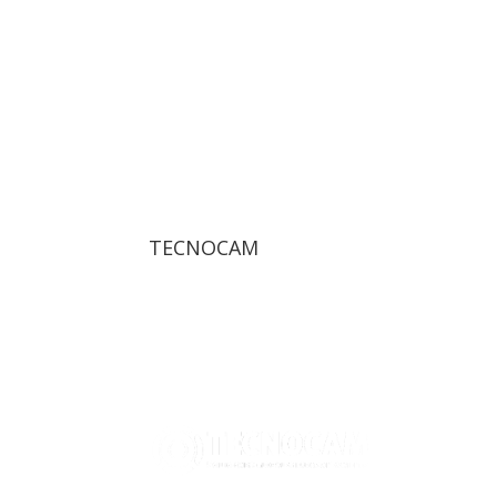
TECNOCAM
Tecnocam Sistemas es una empresa
especializada en sistemas y equipos para la
inspección, rehabilitación y mantenimiento
en general de redes de saneamiento y
abastecimiento.