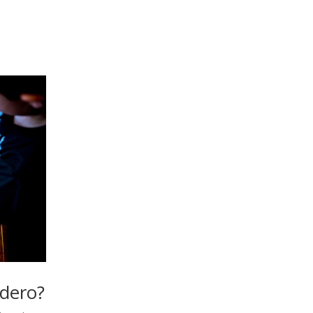
adero?