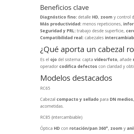
Beneficios clave
Diagnóstico fino:
detalle
HD
,
zoom
y control 
Más productividad:
menos repeticiones,
info
Seguridad y PRL:
trabajo desde superficie,
cer
Compatibilidad real:
cabezales
intercambiab
¿Qué aporta un cabezal ro
Es el
ojo
del sistema: capta
vídeo/foto
, añade
operador
codifica defectos
con claridad y obt
Modelos destacados
RC65
Cabezal
compacto y sellado
para
DN medios
acometidas.
RC85 (intercambiable)
Óptica
HD
con
rotación/pan 360°
,
zoom
y
ani