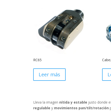
RC65
Cabez
Leer más
L
Lleva la imagen
nítida y estable
justo donde e
regulable
y
movimientos pan/tilt/rotación
p