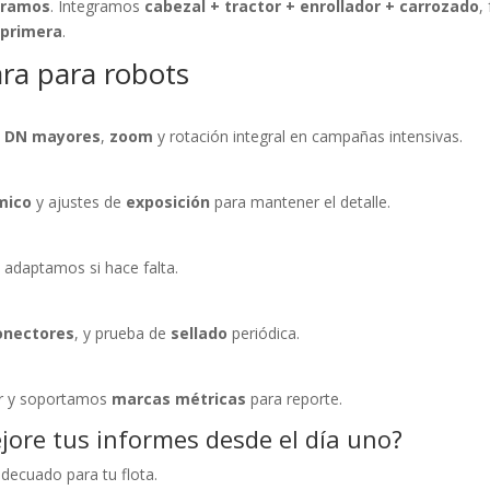
oramos
. Integramos
cabezal + tractor + enrollador + carrozado
,
 primera
.
ra para robots
a
DN mayores
,
zoom
y rotación integral en campañas intensivas.
mico
y ajustes de
exposición
para mantener el detalle.
; adaptamos si hace falta.
onectores
, y prueba de
sellado
periódica.
r y soportamos
marcas métricas
para reporte.
jore tus informes desde el día uno?
adecuado para tu flota.