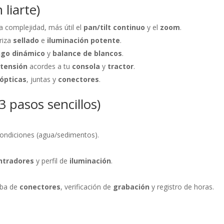
 liarte)
a complejidad, más útil el
pan/tilt continuo
y el
zoom
.
riza
sellado
e
iluminación potente
.
ngo dinámico
y
balance de blancos
.
y
tensión
acordes a tu
consola
y
tractor
.
ópticas
, juntas y
conectores
.
 pasos sencillos)
 condiciones (agua/sedimentos).
ntradores
y perfil de
iluminación
.
eba de
conectores
, verificación de
grabación
y registro de horas.