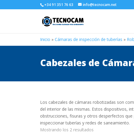
+34 91 351 76 63
info@tecnocam.net
Inicio
»
Cámaras de inspección de tuberías
»
Rob
Cabezales de Cámar
Los cabezales de cámaras robotizadas son compo
del interior de las mismas. Estos dispositivos, i
obstrucciones, fisuras y otros desperfectos qu
inspeccionar tuberías y redes de saneamiento.
Mostrando los 2 resultados