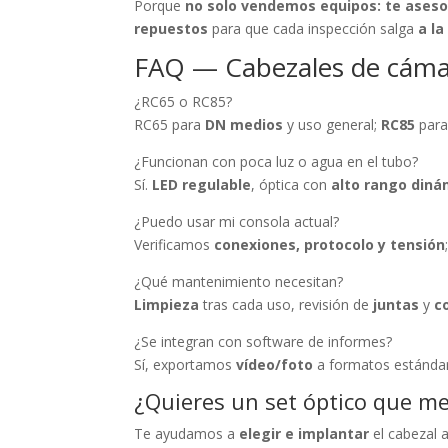
Porque
no solo vendemos equipos: te ases
repuestos
para que cada inspección salga
a la
FAQ — Cabezales de cáma
¿RC65 o RC85?
RC65 para
DN medios
y uso general;
RC85
par
¿Funcionan con poca luz o agua en el tubo?
Sí.
LED regulable
, óptica con
alto rango diná
¿Puedo usar mi consola actual?
Verificamos
conexiones, protocolo y tensión
¿Qué mantenimiento necesitan?
Limpieza
tras cada uso, revisión de
juntas
y
c
¿Se integran con software de informes?
Sí, exportamos
vídeo/foto
a formatos estánda
¿Quieres un set óptico que me
Te ayudamos a
elegir e implantar
el cabezal 