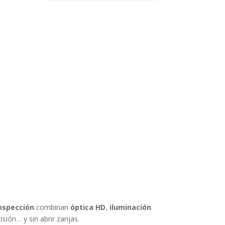
nspección
combinan
óptica HD
,
iluminación
sión… y sin abrir zanjas.