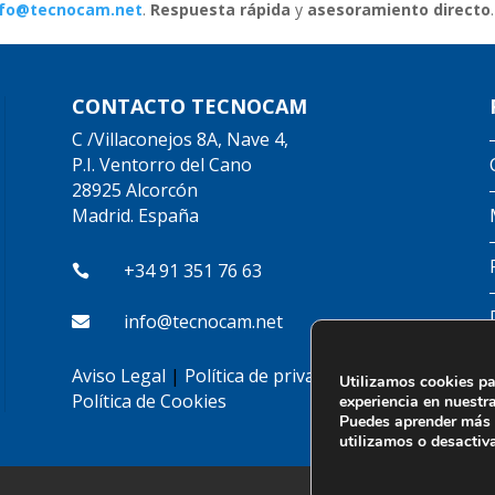
nfo@tecnocam.net
.
Respuesta rápida
y
asesoramiento directo
.
CONTACTO TECNOCAM
C /Villaconejos 8A, Nave 4,
P.I. Ventorro del Cano
28925 Alcorcón
Madrid. España
+34 91 351 76 63

info@tecnocam.net

Aviso Legal
|
Política de privacidad
|
Utilizamos cookies pa
Política de Cookies
experiencia en nuestr
Puedes aprender más 
utilizamos o desactiv