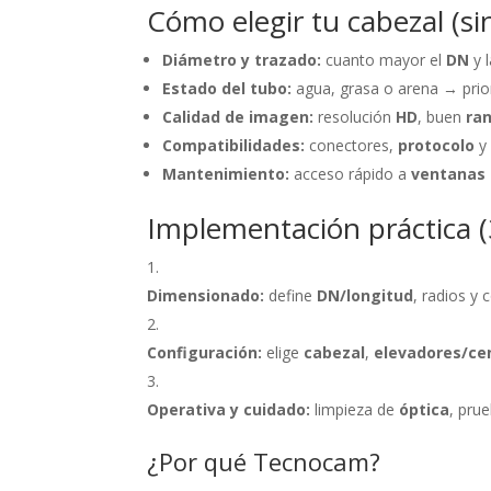
Cómo elegir tu cabezal (sin
Diámetro y trazado:
cuanto mayor el
DN
y l
Estado del tubo:
agua, grasa o arena → prio
Calidad de imagen:
resolución
HD
, buen
ra
Compatibilidades:
conectores,
protocolo
Mantenimiento:
acceso rápido a
ventanas 
Implementación práctica (3
Dimensionado:
define
DN/longitud
, radios y
Configuración:
elige
cabezal
,
elevadores/ce
Operativa y cuidado:
limpieza de
óptica
, pru
¿Por qué Tecnocam?