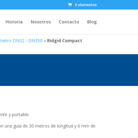
0 elementos
Historia
Nosotros
Contacto
Blog
ámetro DN32 - DN350
»
Ridgid Compact
nte y portable.
on una guía de 30 metros de longitud y 6 mm de