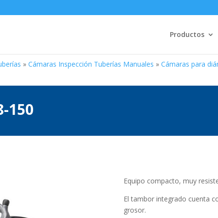
Productos
uberías
»
Cámaras Inspección Tuberías Manuales
»
Cámaras para di
8-150
Equipo compacto, muy resiste
El tambor integrado cuenta c
grosor.