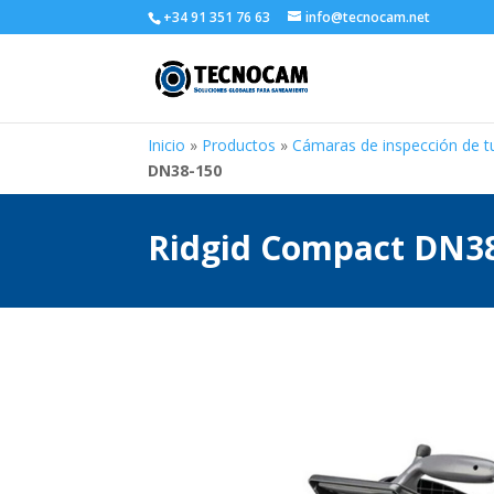
+34 91 351 76 63
info@tecnocam.net
Inicio
»
Productos
»
Cámaras de inspección de t
DN38-150
Ridgid Compact DN3