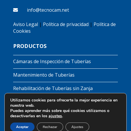
info@tecnocam.net

Aviso Legal
|
Política de privacidad
|
Política de
Cookies
PRODUCTOS
Cámaras de Inspección de Tuberías
Mantenimiento de Tuberías
Rehabilitación de Tuberías sin Zanja
Utilizamos cookies para ofrecerte la mejor experiencia en
Detectores Fugas de Agua
nuestra web.
Puedes aprender más sobre qué cookies utilizamos o
Obturadores
desactivarlas en los
ajustes
.
Aceptar
Rechazar
Ajustes