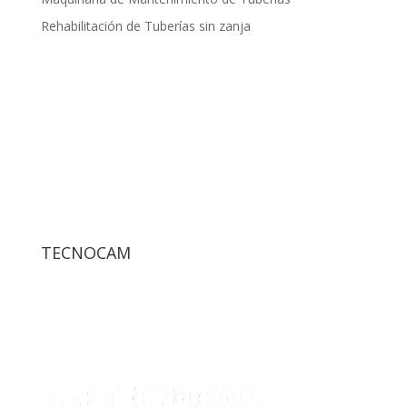
Rehabilitación de Tuberías sin zanja
TECNOCAM
Tecnocam Sistemas es una empresa especializada en
sistemas y equipos para la inspección, rehabilitación y
mantenimiento en general de redes de saneamiento y
abastecimiento.